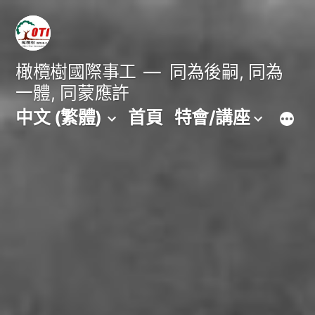
跳
至
主
橄欖樹國際事工
同為後嗣, 同為
一體, 同蒙應許
要
中文 (繁體)
首頁
特會/講座
內
容