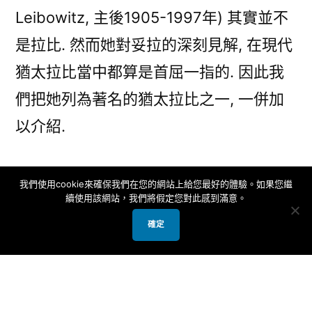
瑪
Leibowitz, 主後1905-1997年) 其實並不
·
是拉比. 然而她對妥拉的深刻見解, 在現代
萊
猶太拉比當中都算是首屈一指的. 因此我
博
維
們把她列為著名的猶太拉比之一, 一併加
茨
以介紹.
Nehama
Leibowitz〉
儘管身為現代學者, 內哈瑪·萊博維茨
我們使用cookie來確保我們在您的網站上給您最好的體驗。如果您繼
續使用該網站，我們將假定您對此感到滿意。
(Nehama Leibowitz) 解釋妥拉所採用的
確定
方式, 與其他著名的現代學者, 諸如運用經
濟與社會觀點的朱利安·摩根史坦 (Julian
Morgenstern), 以及應用考古學和歷史研
究的以法蓮·阿費多爾·史派瑟 (Ephraim