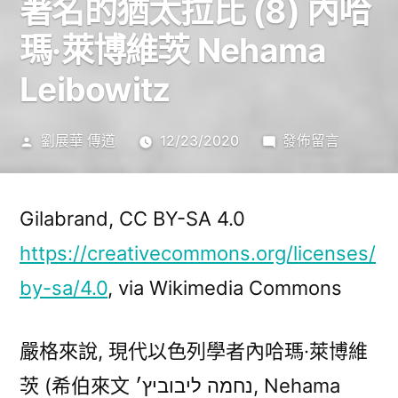
著名的猶太拉比 (8) 內哈
瑪·萊博維茨 Nehama
Leibowitz
作
在
劉展華 傳道
12/23/2020
發佈留言
者:
〈著
名
的
Gilabrand, CC BY-SA 4.0
猶
https://creativecommons.org/licenses/
太
by-sa/4.0
, via Wikimedia Commons
拉
比
(8)
嚴格來說, 現代以色列學者內哈瑪·萊博維
內
茨 (希伯來文 נחמה ליבוביץ׳, Nehama
哈