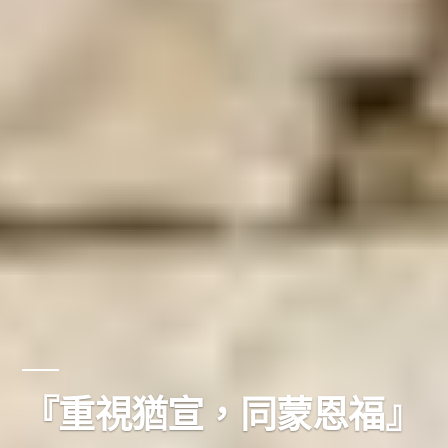
『重視猶宣，同蒙恩福』