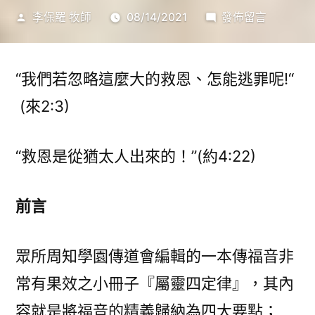
作
在
李保羅 牧師
08/14/2021
發佈留言
者:
〈『重
視
猶
“我們若忽略這麼大的救恩、怎能逃罪呢!“
宣，
(來2:3)
同
蒙
“救恩是從猶太人出來的！”(約4:22)
恩
福』〉
前言
眾所周知學園傳道會編輯的一本傳福音非
常有果效之小冊子『屬靈四定律』，其內
容就是將福音的精義歸納為四大要點；