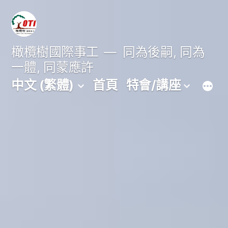
跳
至
主
橄欖樹國際事工
同為後嗣, 同為
一體, 同蒙應許
要
中文 (繁體)
首頁
特會/講座
內
容