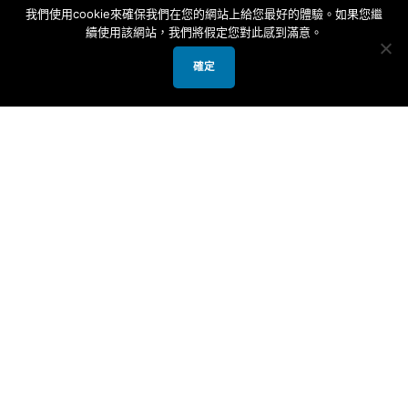
我們使用cookie來確保我們在您的網站上給您最好的體驗。如果您繼
一 ‧ 忽略救恩，不能逃罪
續使用該網站，我們將假定您對此感到滿意。
確定
新約中希伯來書的作者寫這封信之對象是
給初期教會當時信耶穌的猶太人。其目的
是勸他們要有堅定的信心，信耶穌是彌賽
亞才能得到救恩，千萬不要回到猶太教的
信仰去。其背景是因為當時信耶穌的猶太
信徒受到內外兩方面的壓力；內有大多數
不信的同族猶太人之逼迫；外有愈來愈多
信耶穌的外邦基督徒之排斥。他們在信心
上非常軟弱，不確定選擇跟隨耶穌是否正