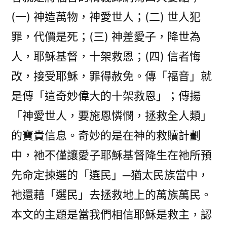
(一) 神造萬物，神愛世人；(二) 世人犯
罪，代價是死；(三) 神差愛子，降世為
人，耶穌基督，十架救恩；(四) 信者悔
改，接受耶穌，罪得赦免。傳「福音」就
是傳「這奇妙偉大的十架救恩」；傳揚
「神愛世人，要施恩憐憫，拯救全人類」
的寶貴信息。奇妙的是在神的救贖計劃
中，祂不僅讓愛子耶穌基督降生在祂所預
先命定揀選的「選民」─猶太民族當中，
祂還藉「選民」去拯救地上的萬族萬民。
本文的主題是當我們相信耶穌是救主，認