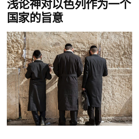
浅论神对以色列作为一个
里
我
国家的旨意
警
们：
告
我
不
们：
可
不
可
相
相
信
信
教
教
会
会
已
已
取
代
取
以
代
色