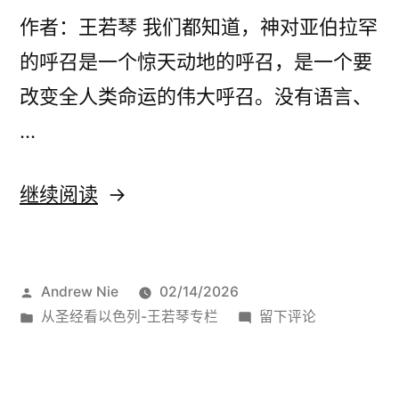
以
列！
作者：王若琴 我们都知道，神对亚伯拉罕
色
的呼召是一个惊天动地的呼召，是一个要
列！”
改变全人类命运的伟大呼召。没有语言、
…
“浅
继续阅读
论
神
发
Andrew Nie
02/14/2026
对
布
发
于
从圣经看以色列-王若琴专栏
留下评论
以
者：
布
浅
色
于
论
神