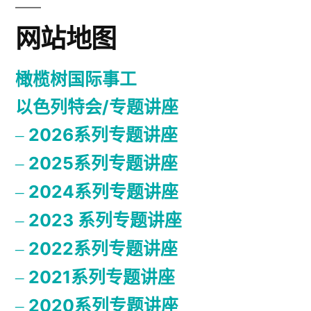
列
对
作
网站地图
以
色
为
列
橄榄树国际事工
一
作
以色列特会/专题讲座
个
为
一
2026系列专题讲座
国
个
2025系列专题讲座
家
国
2024系列专题讲座
家
的
的
2023 系列专题讲座
旨
旨
意”
2022系列专题讲座
意
2021系列专题讲座
2020系列专题讲座