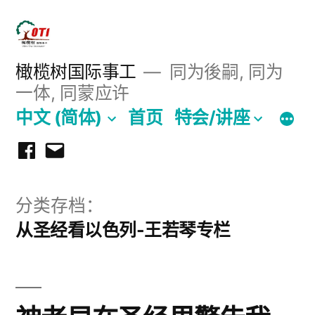
跳
至
内
橄榄树国际事工
同为後嗣, 同为
一体, 同蒙应许
容
中文 (简体)
首页
特会/讲座
Facebook
Email
分类存档：
从圣经看以色列-王若琴专栏