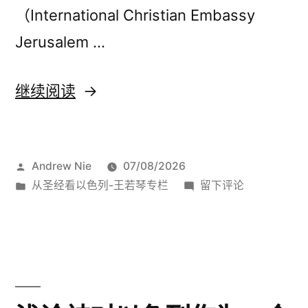
（International Christian Embassy
Jerusalem …
“神
继续阅读
老
早
发
Andrew Nie
07/08/2026
在
布
发
于
从圣经看以色列-王若琴专栏
留下评论
圣
者：
布
神
经
于
老
早
里
在
警
圣
经
告