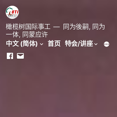
跳
至
内
橄榄树国际事工
同为後嗣, 同为
一体, 同蒙应许
容
中文 (简体)
首页
特会/讲座
Facebook
Email