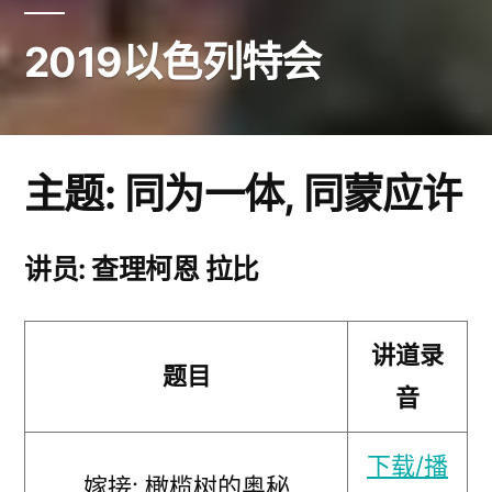
2019以色列特会
主题: 同为一体, 同蒙应许
讲员: 查理柯恩 拉比
讲道录
题目
音
下载/播
嫁接: 橄榄树的奥秘