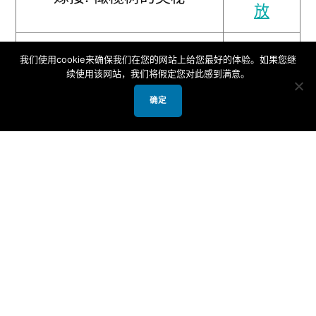
放
一体: 以色列属灵的生命共
下载/播
我们使用cookie来确保我们在您的网站上给您最好的体验。如果您继
续使用该网站，我们将假定您对此感到满意。
同体
放
确定
语
录
专题题目
讲员
言
音
下
耶稣基督与犹太人
夏以
英
载/
之间令人费解的关
华弟
语
播