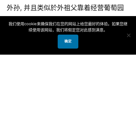
外孙, 并且类似於外祖父靠着经营葡萄园
维持生计, 拉旭巴姆 (Rashbam) 则是靠着
我们使用cookie来确保我们在您的网站上给您最好的体验。如果您继
续使用该网站，我们将假定您对此感到满意。
养羊为生. 拉旭巴姆 (Rashbam) 以虔诚而
闻名, 并且积极捍卫犹太人和犹太教, 屡屡
确定
在基督教会领袖为了证明取代神学和羞辱
犹太人而安排的公开辩论中为犹太信仰竭
力辩护.
拉旭巴姆 (Rashbam) 强烈反对那些为了
证明个人想法而曲解圣经经文意思的解经
方式. 他积极主张, 圣经经文的唯一正当含
义是经文的直观或字面意义 (פְּשָׁט‎,