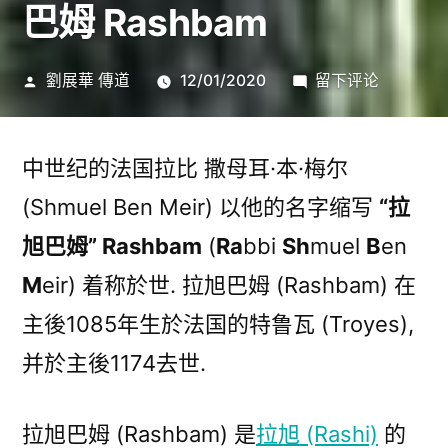
巴姆 Rashbam
发
于
劉展華 傳道
12/01/2020
留下评论
布
着
者：
名
的
中世纪的法国拉比 撒母耳·本·梅尔
犹
(Shmuel Ben Meir) 以他的名字缩写
“拉
太
旭巴姆” Rashbam
(
Ra
bbi
Sh
muel
B
en
拉
比
M
eir) 着称於世. 拉旭巴姆 (Rashbam) 在
(6)
主後1085年生於法国的特鲁瓦 (Troyes),
拉
并於主後1174去世.
旭
巴
姆
拉旭巴姆 (Rashbam) 是
拉旭 (Rashi)
的
Rashbam