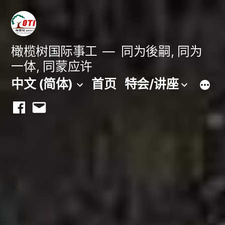
跳
至
内
橄榄树国际事工
同为後嗣, 同为
一体, 同蒙应许
容
中文 (简体)
首页
特会/讲座
Facebook
Email