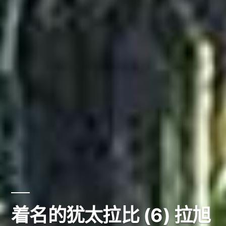
着名的犹太拉比 (6) 拉旭