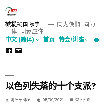
跳
至
内
橄榄树国际事工
同为後嗣, 同为
一体, 同蒙应许
容
中文 (简体)
首页
特会/讲座
Facebook
Email
以色列失落的十个支派?
发
于
劉展華 傳道
05/30/2021
留下评论