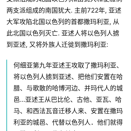
两支派组成的南国犹大. 主前722年, 亚述
大军攻陷北国以色列的首都撒玛利亚, 从
此北国以色列灭亡. 亚述人将以色列人掳
到亚述, 又将外族人迁徙到撒玛利亚:
何细亚第九年亚述王攻取了撒玛利亚、
将以色列人掳到亚述、把他们安置在哈
腊、与歌散的哈博河边、并玛代人的城
邑…亚述王从巴比伦、古他、亚瓦、哈
马、和西法瓦音迁移人来、安置在撒玛
利亚的城邑、代替以色列人．他们就得