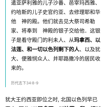
遣亚萨利雅的儿子沙番、邑宰玛西雅、
约哈斯的儿子史官约亚、去修理耶和华
他 神的殿。他们就去见大祭司希勒
家、将奉到 神殿的银子交给他．这银
子是看守殿门的利未人、从
玛拿西、以
法莲、和一切以色列剩下的人
、以及犹
大、便雅悯众人、并耶路撒冷的居民收
来的。
历代志下34:8-9
犹大王约西亚即位之时, 北国以色列早已