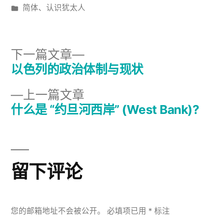
布
发
简体
、
认识犹太人
者：
布
于
下
下一篇文章
一
以色列的政治体制与现状
文
篇
上
上一篇文章
章
文
一
什么是 “约旦河西岸” (West Bank)?
章：
导
篇
文
航
章：
留下评论
您的邮箱地址不会被公开。
必填项已用
*
标注