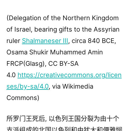
布
以
者：
色
列
(Delegation of the Northern Kingdom
失
of Israel, bearing gifts to the Assyrian
落
ruler
Shalmaneser III
, circa 840 BCE,
的
十
Osama Shukir Muhammed Amin
个
FRCP(Glasg), CC BY-SA
支
4.0
https://creativecommons.org/licen
派?
ses/by-sa/4.0
, via Wikimedia
Commons)
所罗门王死后, 以色列王国分裂为由十个
支派组成的北国以色列和由犹大和便雅悯