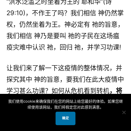
“洪水泛滥之时坐着为王的 耶和华”(诗
29:10)，不作王了吗？我们相信 神仍然掌
权，仍然坐着为王。神必定有 祂的旨意，
我们相信 神乃是要叫 祂的子民在这场瘟
疫灾难中认识 祂，回归 祂，并学习功课!
让我们来了解一下这疫情的整体情况，并
探究其中 神的旨意，要我们在此大疫情中
学习甚么功课？如何从危机看到转机
，将
冲击变为契机
？求 神带领我们在履行「大
我们使用cookie来确保我们在您的网站上给您最好的体验。如果您继
续使用该网站，我们将假定您对此感到满意。
使命」的进程上重新跨出一大步。
确定