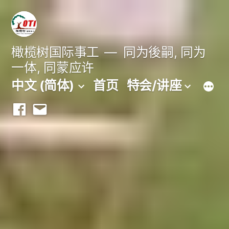
跳
至
内
橄榄树国际事工
同为後嗣, 同为
一体, 同蒙应许
容
中文 (简体)
首页
特会/讲座
Facebook
Email