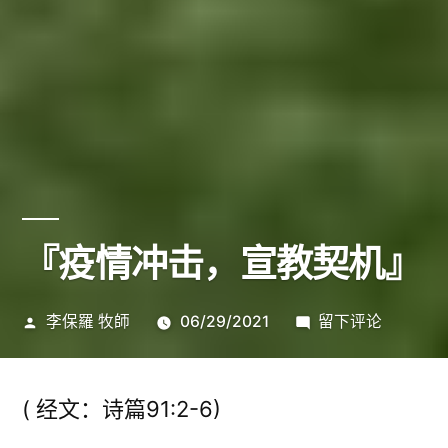
『疫情冲击，宣教契机』
发
于
李保羅 牧師
06/29/2021
留下评论
布
『疫
者：
情
冲
( 经文：诗篇91:2-6)
击，