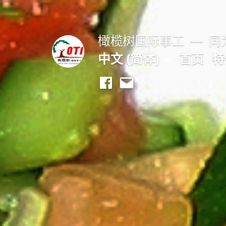
跳
至
橄榄树国际事工
同为
内
中文 (简体)
首页
特
容
Facebook
Email