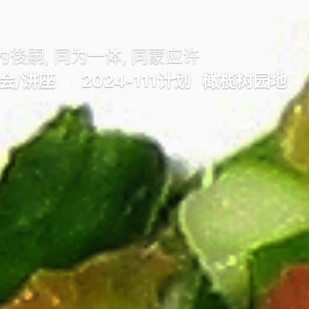
後嗣, 同为一体, 同蒙应许
会/讲座
2024-111计划
橄榄树园地