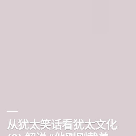
从犹太笑话看犹太文化