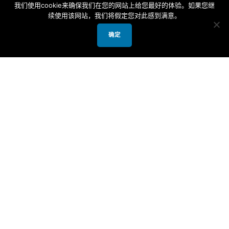
我们使用cookie来确保我们在您的网站上给您最好的体验。如果您继
续使用该网站，我们将假定您对此感到满意。
Suddenly, an even bigger wave bursts
out of the ocean, setting the little boy
确定
down right at his grandfather’s feet. He
scoops him up into a hug.
Then he stares up at the sky and says,
“He was wearing a Yamaka.” (Yamaka-
a Jewish Skullcap
)
这笑话在犹太人中历久不衰, 我开始也有
点百思不解, 如果笑点是犹太人舍不得一
顶帽子, 或是在抱怨成性应该不会成为经