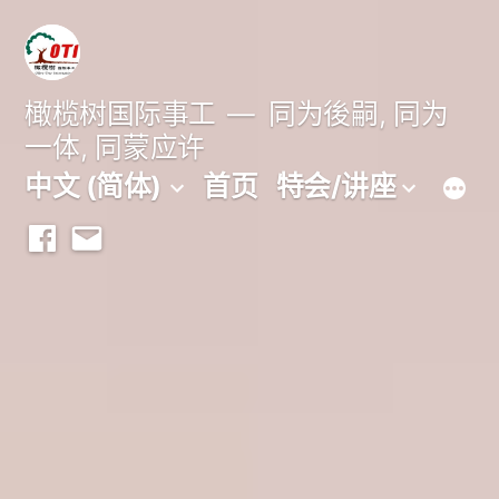
跳
至
内
橄榄树国际事工
同为後嗣, 同为
一体, 同蒙应许
容
中文 (简体)
首页
特会/讲座
Facebook
Email