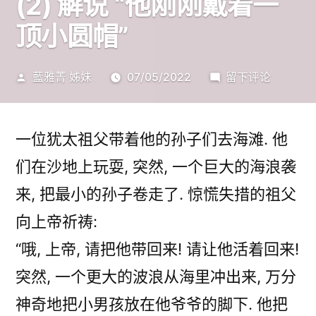
(2) 解说 “他刚刚戴着一
顶小圆帽”
发
于
藍雅菁 姊妹
07/05/2022
留下评论
布
从
者：
犹
太
一位犹太祖父带着他的孙子们去海滩. 他
笑
们在沙地上玩耍, 突然, 一个巨大的海浪袭
话
来, 把最小的孙子卷走了. 惊慌失措的祖父
看
犹
向上帝祈祷:
太
“哦, 上帝, 请把他带回来! 请让他活着回来!
文
突然, 一个更大的波浪从海里冲出来, 万分
化
(2)
神奇地把小男孩放在他爷爷的脚下. 他把
解