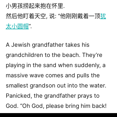
小男孩捞起来抱在怀里.
说
“他
然后他盯着天空, 说: “他刚刚戴着一顶
犹
刚
太小圆帽
”.
刚
戴
着
A Jewish grandfather takes his
一
grandchildren to the beach. They’re
顶
playing in the sand when suddenly, a
小
圆
massive wave comes and pulls the
帽”
smallest grandson out into the water.
Panicked, the grandfather prays to
God. “Oh God, please bring him back!
Please let him live!”