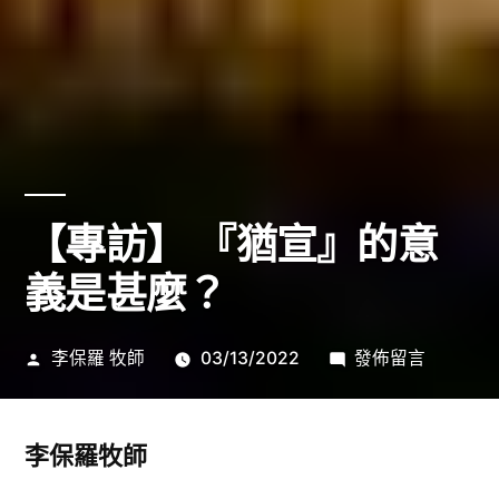
【專訪】 『猶宣』的意
義是甚麼？
作
在
李保羅 牧師
03/13/2022
發佈留言
者:
〈【專
訪】
『猶
李保羅牧師
宣』