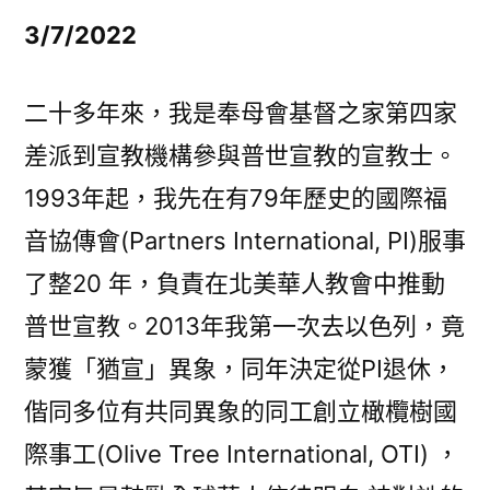
的
3/7/2022
意
義
是
二十多年來，我是奉母會基督之家第四家
甚
差派到宣教機構參與普世宣教的宣教士。
麼？〉
1993年起，我先在有79年歷史的國際福
音協傳會(Partners International, PI)服事
了整20 年，負責在北美華人教會中推動
普世宣教。2013年我第一次去以色列，竟
蒙獲「猶宣」異象，同年決定從PI退休，
偕同多位有共同異象的同工創立橄欖樹國
際事工(Olive Tree International, OTI) ，