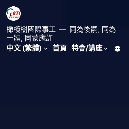
跳
至
主
橄欖樹國際事工
同為後嗣, 同為
一體, 同蒙應許
要
中文 (繁體)
首頁
特會/講座
內
容