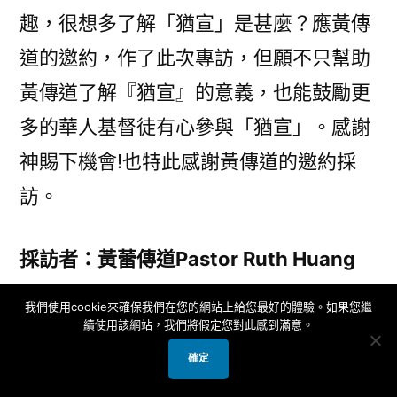
趣，很想多了解「猶宣」是甚麼？應黃傳
道的邀約，作了此次專訪，但願不只幫助
黃傳道了解『猶宣』的意義，也能鼓勵更
多的華人基督徒有心參與「猶宣」。感謝
神賜下機會!也特此感謝黃傳道的邀約採
訪。
採訪者：黃蕾傳道Pastor Ruth Huang
我們使用cookie來確保我們在您的網站上給您最好的體驗。如果您繼
黃蕾傳道曾任中學老師 ，財經方面之新聞
續使用該網站，我們將假定您對此感到滿意。
記者及雜誌編輯。蒙神呼召，赴新加坡浸
確定
信會神學院研讀，獲道學碩士，現就讀美