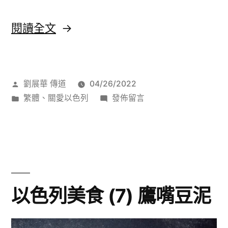
〈以
閱讀全文
色
列
作
劉展華 傳道
04/26/2022
美
者:
分
在
繁體
、
關愛以色列
發佈留言
食
類:
〈以
(8)
色
列
哈
美
爾
食
(8)
瓦
以色列美食 (7) 鷹嘴豆泥
哈
酥
爾
糖〉
瓦