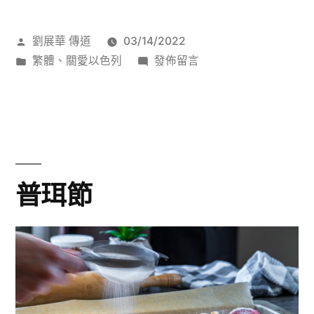
列
作
劉展華 傳道
03/14/2022
美
者:
分
在
繁體
、
關愛以色列
發佈留言
食
類:
〈以
(3)
色
列
炸
美
肉
食
(3)
排〉
普珥節
炸
肉
排〉