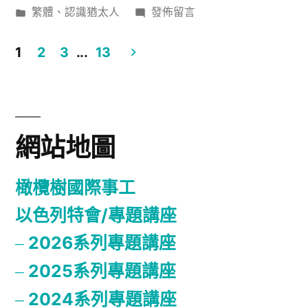
者:
分
在
繁體
、
認識猶太人
發佈留言
類:
〈普
珥
1
2
3
...
13
節〉
文
章
分
網站地圖
頁
橄欖樹國際事工
以色列特會/專題講座
2026系列專題講座
2025系列專題講座
2024系列專題講座