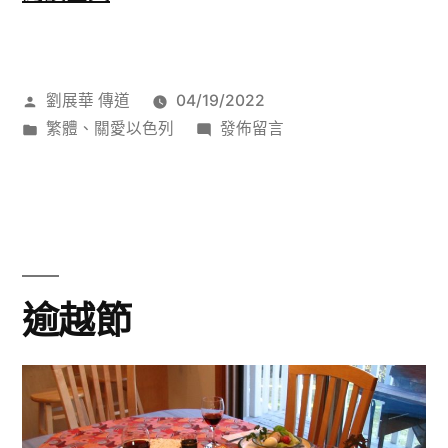
色
列
作
劉展華 傳道
04/19/2022
美
者:
分
在
繁體
、
關愛以色列
發佈留言
食
類:
〈以
(7)
色
列
鷹
美
嘴
食
(7)
豆
逾越節
鷹
泥〉
嘴
豆
泥〉