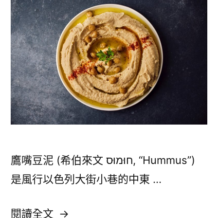
酥
糖〉
鷹嘴豆泥 (希伯來文 חוּמוּס, “Hummus”)
是風行以色列大街小巷的中東 …
〈以
閱讀全文