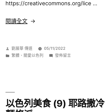
https://creativecommons.org/lice …
〈以
閱讀全文
色
列
作
劉展華 傳道
05/11/2022
美
者:
分
在
繁體
、
關愛以色列
發佈留言
食
類:
〈以
(10)
色
列
以
美
色
食
(10)
列
以色列美食 (9) 耶路撒冷
以
庫
色