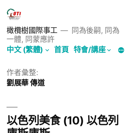
跳
至
主
橄欖樹國際事工
同為後嗣, 同為
一體, 同蒙應許
要
中文 (繁體)
首頁
特會/講座
內
容
作者彙整:
劉展華 傳道
以色列美食 (10) 以色列