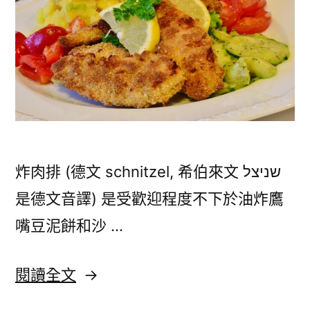
炸肉排 (德文 schnitzel, 希伯來文 שניצל
是德文音譯) 是受歡迎程度不下於油炸鷹
嘴豆泥餅和沙 …
〈以
閱讀全文
色