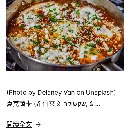
冷
合
混
燒
合
燒
烤〉
烤〉
(Photo by Delaney Van on Unsplash)
夏克蔬卡 (希伯來文 שקשוקה, & …
〈以
閱讀全文