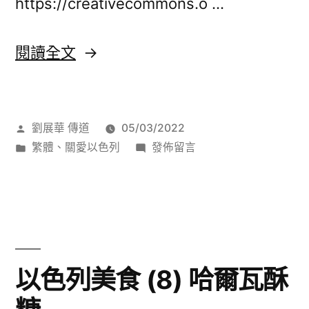
https://creativecommons.o …
〈以
閱讀全文
色
列
作
劉展華 傳道
05/03/2022
美
者:
分
在
繁體
、
關愛以色列
發佈留言
食
類:
〈以
(9)
色
列
耶
美
路
食
(9)
撒
以色列美食 (8) 哈爾瓦酥
耶
冷
路