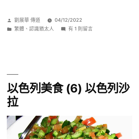
節〉
作
劉展華 傳道
04/12/2022
者:
分
在
繁體
、
認識猶太人
有 1 則留言
類:
〈逾
越
節〉
中
以色列美食 (6) 以色列沙
拉