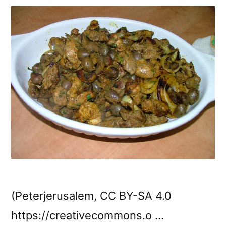
沙
拉〉
(Peterjerusalem, CC BY-SA 4.0
https://creativecommons.o …