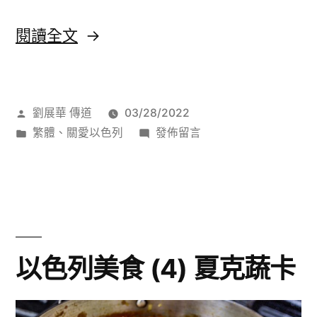
〈以
閱讀全文
色
列
作
劉展華 傳道
03/28/2022
美
者:
分
在
繁體
、
關愛以色列
發佈留言
食
類:
〈以
(5)
色
列
耶
美
路
食
(5)
撒
以色列美食 (4) 夏克蔬卡
耶
冷
路
混
撒