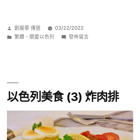
色
列
作
劉展華 傳道
03/22/2022
美
者:
分
在
繁體
、
關愛以色列
發佈留言
食
類:
〈以
(4)
色
列
夏
美
克
食
(4)
蔬
以色列美食 (3) 炸肉排
夏
卡〉
克
蔬
卡〉