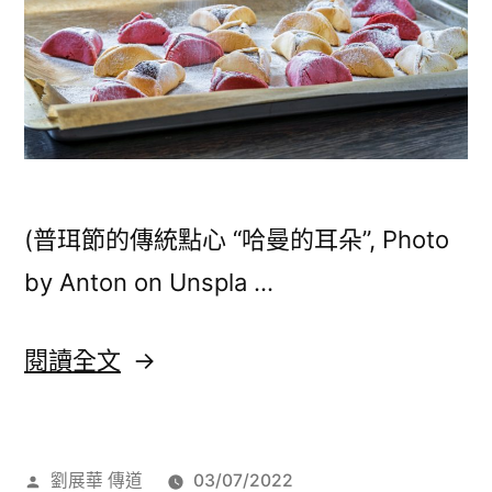
(普珥節的傳統點心 “哈曼的耳朵”, Photo
by Anton on Unspla …
〈普
閱讀全文
珥
節〉
作
劉展華 傳道
03/07/2022