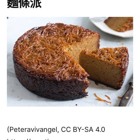
麵條派
斯
列
庫
庫
斯
斯〉
庫
斯〉
(Peteravivangel, CC BY-SA 4.0