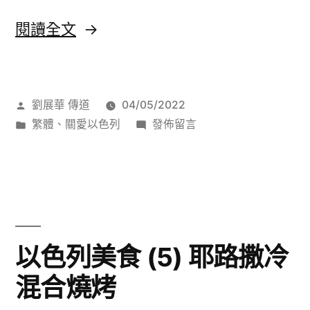
〈以
閱讀全文
色
列
作
劉展華 傳道
04/05/2022
美
者:
分
在
繁體
、
關愛以色列
發佈留言
食
類:
〈以
(6)
色
列
以
美
色
食
(6)
列
以色列美食 (5) 耶路撒冷
以
沙
混合燒烤
色
拉〉
列