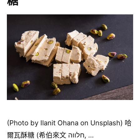
糖
麵
撒
冷
條
麵
派〉
條
派〉
(Photo by Ilanit Ohana on Unsplash) 哈
爾瓦酥糖 (希伯來文 חלווה, …