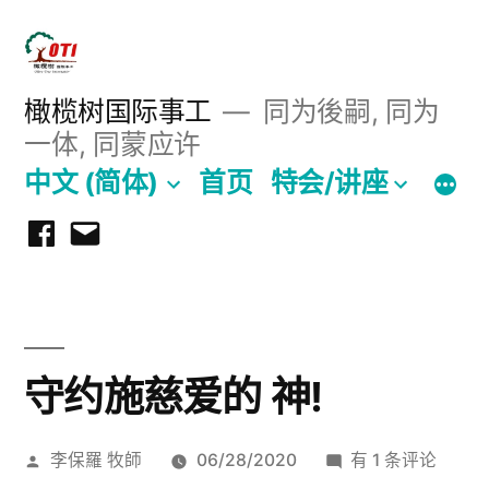
跳
至
内
橄榄树国际事工
同为後嗣, 同为
一体, 同蒙应许
容
中文 (简体)
首页
特会/讲座
Facebook
Email
守约施慈爱的 神!
发
守
李保羅 牧師
06/28/2020
有 1 条评论