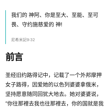
布
约
者：
施
慈
我们的 神阿、你是至大、至能、至可
爱
畏、守约施慈爱的 神!
的
神!
尼希米記9:32
前言
圣经旧约路得记中，记载了一个外邦摩押
女子路得，因爱她的以色列婆婆拿俄米，
坚持愿意随同回犹大地去。她对婆婆说，
“你往那裡去我也往那裡去，你的国就是我