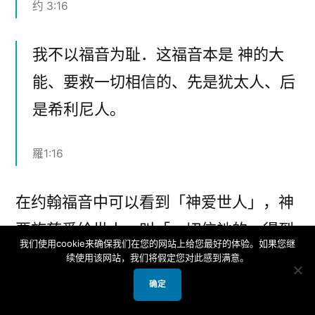
约 3:16
我不以福音为耻．这福音本是 神的大
能、要救一切相信的、先是犹太人、后
是希利尼人。
羅1:16
在约翰福音中可以看到「神爱世人」，神
要施慈爱给世人，叫「一切信祂的」得到
我们使用cookie来确保我们在您的网站上给您最好的体验。如果您继
救恩! 在罗马书中，神用大能的福音要救
续使用该网站，我们将假定您对此感到满意。
「一切相信的」，包括以色列人和外邦
确定
人。我们可以看到 神的心意乃是爱普世的