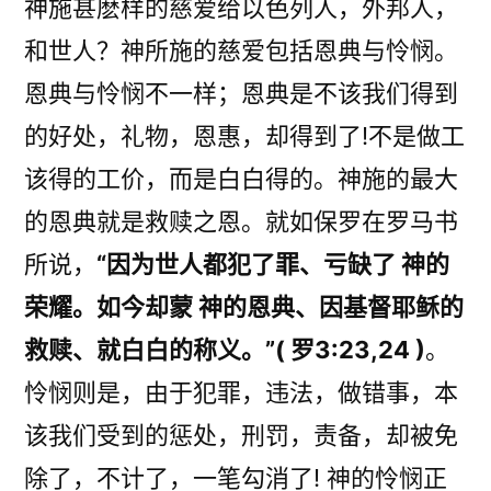
神施甚麽样的慈爱给以色列人，外邦人，
和世人？神所施的慈爱包括恩典与怜悯。
恩典与怜悯不一样；恩典是不该我们得到
的好处，礼物，恩惠，却得到了!不是做工
该得的工价，而是白白得的。神施的最大
的恩典就是救赎之恩。就如保罗在罗马书
所说，
“因为世人都犯了罪、亏缺了 神的
荣耀。如今却蒙 神的恩典、因基督耶稣的
救赎、就白白的称义。”( 罗3:23,24 )
。
怜悯则是，由于犯罪，违法，做错事，本
该我们受到的惩处，刑罚，责备，却被免
除了，不计了，一笔勾消了! 神的怜悯正