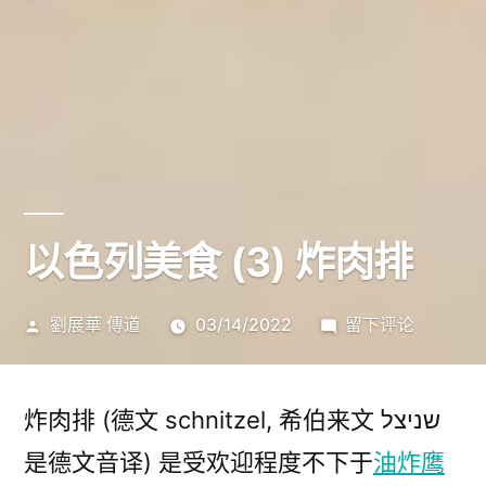
以色列美食 (3) 炸肉排
发
于
劉展華 傳道
03/14/2022
留下评论
布
以
者：
色
列
炸肉排 (德文 schnitzel, 希伯来文 שניצל
美
是德文音译) 是受欢迎程度不下于
油炸鹰
食