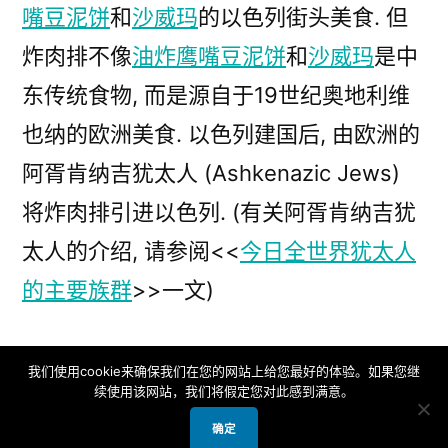
嘴豆泥饼
和
沙威玛
的以色列街头美食. 但
(3)
炸
炸肉排不像
油炸鹰嘴豆泥饼
和
沙威玛
是中
肉
东传统食物, 而是源自于19世纪奥地利维
排
也纳的欧洲美食. 以色列建国后, 由欧洲的
阿胥肯纳吉犹太人 (Ashkenazic Jews)
将炸肉排引进以色列. (有关阿胥肯纳吉犹
太人的介绍, 请参阅<<
今日全世界犹太人
的主要族群
>>一文)
维也纳炸肉排 (Viennese Wiener
我们使用cookie来确保我们在您的网站上给您最好的体验。如果您继
续使用该网站，我们将假定您对此感到满意。
Schnitzel) 传统上是将小牛肉 (veal) 锤成
确定
薄肉片, 外面裹上蛋液和面包粉, 然后用奶