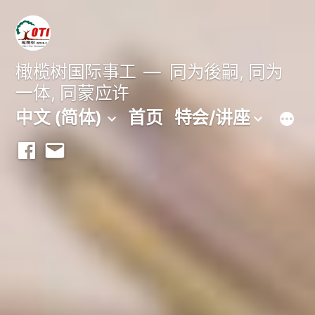
跳
至
内
橄榄树国际事工
同为後嗣, 同为
一体, 同蒙应许
容
中文 (简体)
首页
特会/讲座
Facebook
Email