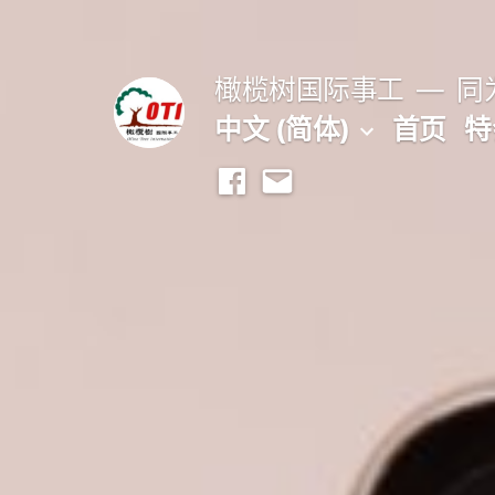
跳
至
橄榄树国际事工
同为
内
中文 (简体)
首页
特
容
Facebook
Email