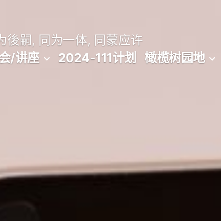
後嗣, 同为一体, 同蒙应许
会/讲座
2024-111计划
橄榄树园地