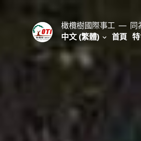
跳
至
橄欖樹國際事工
同為
主
中文 (繁體)
首頁
特
要
內
容