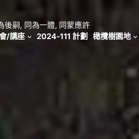
後嗣, 同為一體, 同蒙應許
會/講座
2024-111 計劃
橄欖樹園地