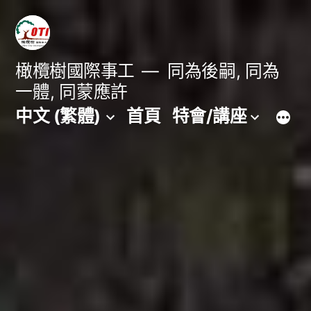
跳
至
主
橄欖樹國際事工
同為後嗣, 同為
一體, 同蒙應許
要
中文 (繁體)
首頁
特會/講座
內
容