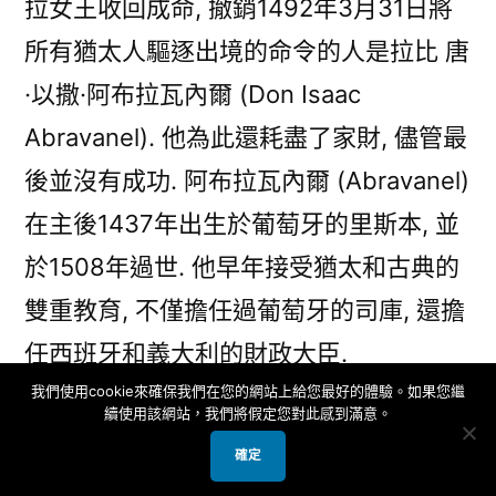
拉女王收回成命, 撤銷1492年3月31日將
太
所有猶太人驅逐出境的命令的人是拉比 唐
拉
比
·以撒·阿布拉瓦內爾 (Don Isaac
(5)
Abravanel). 他為此還耗盡了家財, 儘管最
唐
後並沒有成功. 阿布拉瓦內爾 (Abravanel)
·
以
在主後1437年出生於葡萄牙的里斯本, 並
撒
於1508年過世. 他早年接受猶太和古典的
·
阿
雙重教育, 不僅擔任過葡萄牙的司庫, 還擔
布
任西班牙和義大利的財政大臣.
拉
我們使用cookie來確保我們在您的網站上給您最好的體驗。如果您繼
瓦
續使用該網站，我們將假定您對此感到滿意。
內
爾
確定
Don