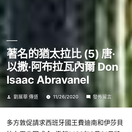
著名的猶太拉比 (5) 唐·
以撒·阿布拉瓦內爾 Don
Isaac Abravanel
作
在
劉展華 傳道
11/26/2020
發佈留言
者:
〈著
名
的
多方敦促請求西班牙國王費迪南和伊莎貝
猶