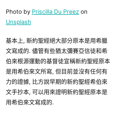
約
聖
Photo by
Priscilla Du Preez
on
經
Unsplash
原
本
基本上, 新約聖經絕大部分原本是用希臘
是
用
文寫成的. 儘管有些猶太彌賽亞信徒和希
什
伯來根源運動的基督徒宣稱新約聖經原本
麼
語
是用希伯來文所寫, 但目前並沒有任何有
言
力的證據, 比方說早期的新約聖經希伯來
寫
文手抄本, 可以用來證明新約聖經原本是
成
的?〉
用希伯來文寫成的.
中