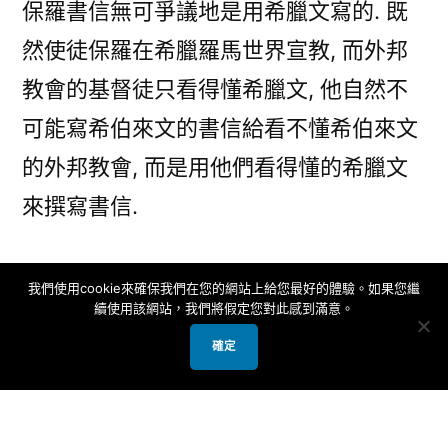
保羅書信無可爭議地是用希臘文寫的. 既
然使徒保羅在希臘羅馬世界宣教, 而外邦
教會的基督徒只看得懂希臘文, 他自然不
可能寫希伯來文的書信給看不懂希伯來文
的外邦教會, 而是用他們看得懂的希臘文
來撰寫書信.
除了保羅書信以外, 新約聖經的其他部分
我們使用cookie來確保我們在您的網站上給您最好的體驗。如果您繼
續使用該網站，我們將假定您對此感到滿意。
也很可能是用希臘文寫成的. 當時的猶太
確定
基督徒充滿宣教的熱忱, 要將福音傳到萬
國萬邦, 因此他們相當有可能直接用當時
通行的國際語言 – 希臘文寫下新約聖經,