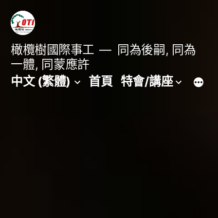
跳
至
主
橄欖樹國際事工
同為後嗣, 同為
一體, 同蒙應許
要
中文 (繁體)
首頁
特會/講座
內
容