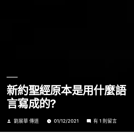
新約聖經原本是用什麼語
言寫成的?
作
在
劉展華 傳道
01/12/2021
有 1 則留言
者:
〈新