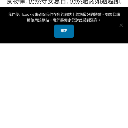
食物律, 仍然守安息日, 仍然過諸如逾越節,
五旬節, 和住棚節等等的聖經節期.
我們使用cookie來確保我們在您的網站上給您最好的體驗。如果您繼
續使用該網站，我們將假定您對此感到滿意。
但弟兄姊妹不用擔心彌賽亞信徒會不會認
確定
為需要靠行為纔能得救. 不會的. 彌賽亞信
徒與我們外邦基督徒一樣相信救恩完全是
主耶穌在十字架上所成就的, 而不是靠行
為賺得. 那麼, 彌賽亞信徒為什麼還要遵行
妥拉呢? 彌賽亞信徒之所以遵行妥拉, 是因
為這是他們對 神信實的表現. 換句話說, 遵
行妥拉是彌賽亞信徒在生活上的信仰表達
方式.