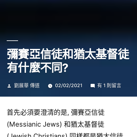
彌賽亞信徒和猶太基督徒
有什麼不同?
作
在
劉展華 傳道
02/02/2021
有 1 則留言
者:
〈彌
賽
亞
首先必須要澄清的是, 彌賽亞信徒
信
(Messianic Jews) 和猶太基督徒
徒
(Jewish Christians) 同樣都是猶太信徒,
和