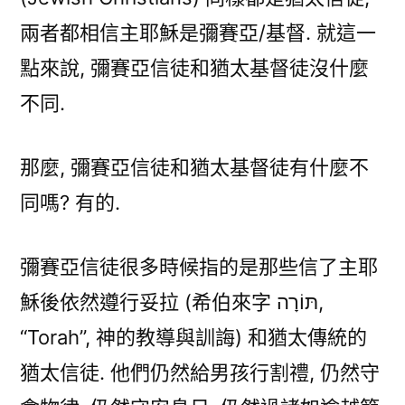
猶
兩者都相信主耶穌是彌賽亞/基督. 就這一
太
點來說, 彌賽亞信徒和猶太基督徒沒什麼
基
不同.
督
徒
有
那麼, 彌賽亞信徒和猶太基督徒有什麼不
什
同嗎? 有的.
麼
不
同?〉
彌賽亞信徒很多時候指的是那些信了主耶
中
穌後依然遵行妥拉 (希伯來字 תּוֹרָה,
“Torah”, 神的教導與訓誨) 和猶太傳統的
猶太信徒. 他們仍然給男孩行割禮, 仍然守