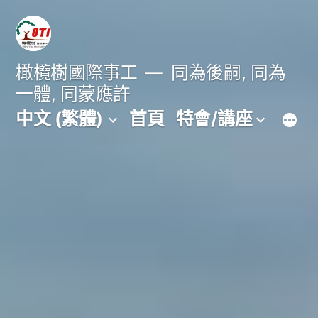
跳
至
主
橄欖樹國際事工
同為後嗣, 同為
一體, 同蒙應許
要
中文 (繁體)
首頁
特會/講座
內
容