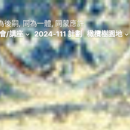
後嗣, 同為一體, 同蒙應許
會/講座
2024-111 計劃
橄欖樹園地