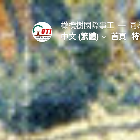
跳
至
橄欖樹國際事工
同為
主
中文 (繁體)
首頁
特
要
內
容