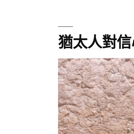
巾〉
猶太人對信