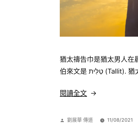
猶太禱告巾是猶太男人在晨
伯來文是 טַלִּית (Tallit
〈猶
閱讀全文
太
禱
作
劉展華 傳道
11/08/2021
告
者: