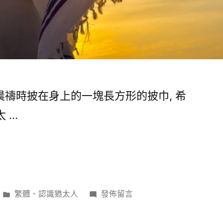
禱時披在身上的一塊長方形的披巾, 希
). 猶太 …
分
在
繁體
、
認識猶太人
發佈留言
類:
〈猶
太