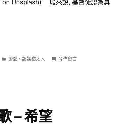
koff on Unsplash) 一般來說, 基督徒認為真
分
在
繁體
、
認識猶太人
發佈留言
類:
〈猶
太
人
對
信
心
 – 希望
的
理