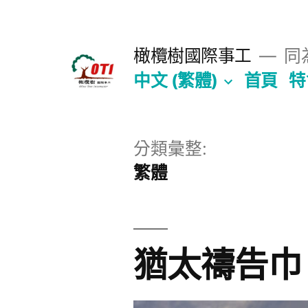
跳
至
橄欖樹國際事工
同為
主
中文 (繁體)
首頁
特
要
內
容
分類彙整:
繁體
猶太禱告巾