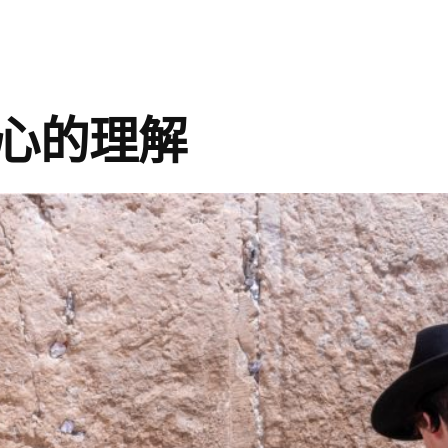
禱
告
巾〉
心的理解