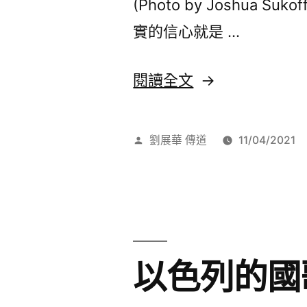
(Photo by Joshua Su
實的信心就是 …
〈猶
閱讀全文
太
人
作
劉展華 傳道
11/04/2021
對
者:
信
心
的
以色列的國歌
理
解〉