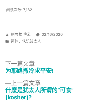
阅读次数:
7,182
发
劉展華 傳道
02/16/2020
布
发
简体
、
认识犹太人
者：
布
于
下
下一篇文章
一
为耶路撒冷求平安!
文
篇
上
上一篇文章
章
文
一
什麽是犹太人所谓的“可食”
章：
导
篇
(kosher)?
文