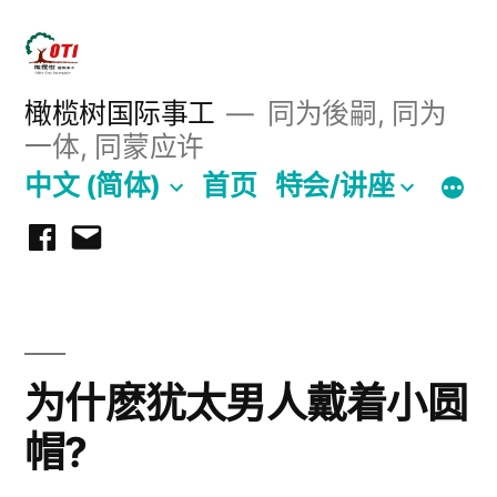
跳
至
内
橄榄树国际事工
同为後嗣, 同为
一体, 同蒙应许
容
中文 (简体)
首页
特会/讲座
Facebook
Email
为什麽犹太男人戴着小圆
帽?