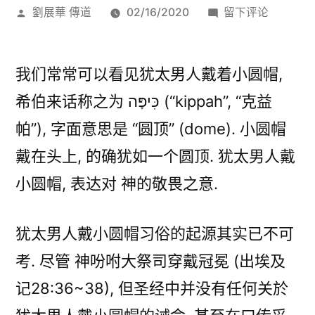
发
于
劉展華 傳道
02/16/2020
留下评论
布
为
者：
什
麽
我们常常可以看见犹太男人戴着小圆帽,
犹
希伯来话称之为 כִּיפָּה (“kippah”, “克益
太
帕”), 字面意思是 “圆顶” (dome). 小圆帽
男
人
戴在头上, 的确犹如一个圆顶. 犹太男人戴
戴
小圆帽, 表达对 神的敬畏之意.
着
小
圆
犹太男人戴小圆帽习俗的起源其实已不可
帽?
考. 尽管 神吩咐大祭司穿戴冠冕 (出埃及
记28:36~38), 但圣经中并没有任何关於