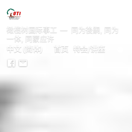
跳
至
内
橄榄树国际事工
同为後嗣, 同为
一体, 同蒙应许
容
中文 (简体)
首页
特会/讲座
Facebook
Email