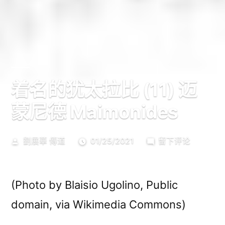
着名的犹太拉比 (11) 迈
蒙尼德 Maimonides
发
于
劉展華 傳道
01/25/2021
留下评论
布
着
者：
名
的
(Photo by Blaisio Ugolino, Public
犹
domain, via Wikimedia Commons)
太
拉