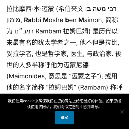
拉比摩西·本·迈蒙 (希伯来文
ן
ב
שה
מ
בי
ר
比
(11)
מ
ימון‎,
Ra
bbi
M
oshe
b
en
M
aimon, 简称
迈
为 רמב״ם‎ Rambam 拉姆巴姆) 是历代以
蒙
尼
来最有名的犹太学者之一, 他不但是拉比,
德
妥拉学者, 也是哲学家, 医生, 与政治家. 後
Maimonides
世的人多半称呼他为迈蒙尼德
(Maimonides, 意思是 “迈蒙之子”), 或用
他的名字简称 “拉姆巴姆” (Rambam) 称呼
他.
我们使用cookie来确保我们在您的网站上给您最好的体验。如果您继
续使用该网站，我们将假定您对此感到满意。
迈蒙尼德 (Maimonides) 在主後1138年出
确定