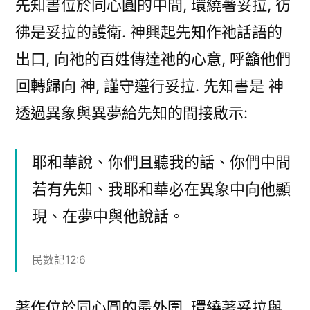
先知書位於同心圓的中間, 環繞著妥拉, 彷
彿是妥拉的護衛. 神興起先知作祂話語的
出口, 向祂的百姓傳達祂的心意, 呼籲他們
回轉歸向 神, 謹守遵行妥拉. 先知書是 神
透過異象與異夢給先知的間接啟示:
耶和華說、你們且聽我的話、你們中間
若有先知、我耶和華必在異象中向他顯
現、在夢中與他說話。
民數記12:6
著作位於同心圓的最外圍, 環繞著妥拉與