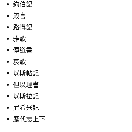
約伯記
箴言
路得記
雅歌
傳道書
哀歌
以斯帖記
但以理書
以斯拉記
尼希米記
歷代志上下