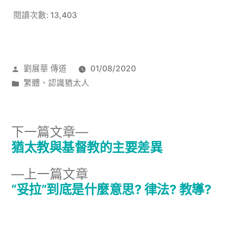
閱讀次數:
13,403
作
劉展華 傳道
01/08/2020
者:
分
繁體
、
認識猶太人
類:
下
下一篇文章
一
猶太教與基督教的主要差異
文
篇
下
上一篇文章
章
文
一
“妥拉”到底是什麼意思? 律法? 教導?
章:
導
篇
文
覽