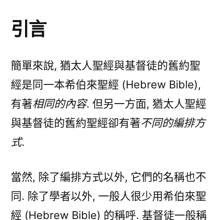
太
引言
人
聖
經
簡單來說, 猶太人聖經與基督徒的舊約聖
與
舊
經是同一本希伯來聖經 (Hebrew Bible),
約
有著
相同的內容
. 但另一方面, 猶太人聖經
聖
與基督徒的舊約聖經卻有著
不同的編排方
經
的
式
.
異
同〉
當然, 除了編排方式以外, 它們的名稱也不
同. 除了學者以外, 一般人很少用希伯來聖
經 (Hebrew Bible) 的稱呼. 基督徒一般稱