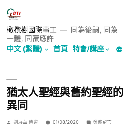
跳
至
主
橄欖樹國際事工
同為後嗣, 同為
一體, 同蒙應許
要
中文 (繁體)
首頁
特會/講座
內
容
猶太人聖經與舊約聖經的
異同
作
在
劉展華 傳道
01/08/2020
發佈留言
者:
〈猶