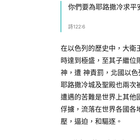
你們要為耶路撒冷求平
詩122:6
在以色列的歷史中，大衛
時達到極盛，至其子繼位
神，遭 神責罰，北國以
耶路撒冷城及聖殿也兩次
遭遇的苦難是世界上其他
俘擄，流落在世界各國各
壓，逼迫，和驅逐。