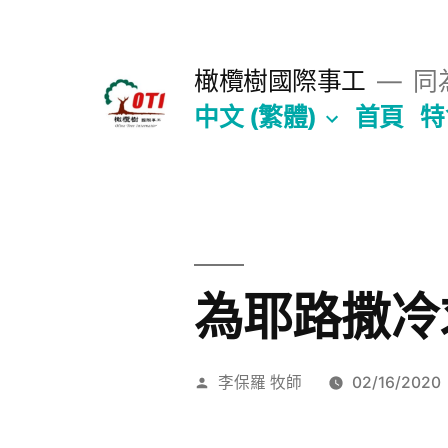
跳
至
橄欖樹國際事工
同為
主
中文 (繁體)
首頁
特
要
內
容
為耶路撒冷
作
李保羅 牧師
02/16/2020
者: