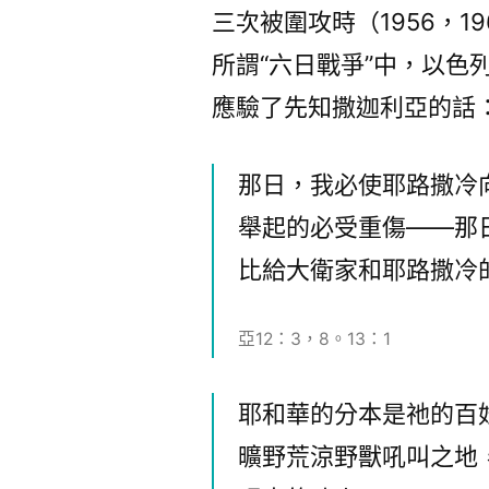
三次被圍攻時（1956，19
所謂“六日戰爭”中，以色
應驗了先知撒迦利亞的話
那日，我必使耶路撒冷
舉起的必受重傷——那
比給大衛家和耶路撒冷
亞12：3，8。13：1
耶和華的分本是祂的百
曠野荒涼野獸吼叫之地