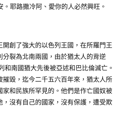
路
安。耶路撒冷阿、愛你的人必然興旺。
撒
冷
求
平
王開創了強大的以色列王國，在所羅門王
安!〉
則分裂為北南兩國，由於猶太人的背逆
色列和南國猶大先後被亞述和巴比倫滅亡。
被摧毀，迄今二千五六百年來，猶太人所
國家和民族所罕見的。他們是作亡國奴被
地，沒有自己的國家，沒有保護，遭受欺