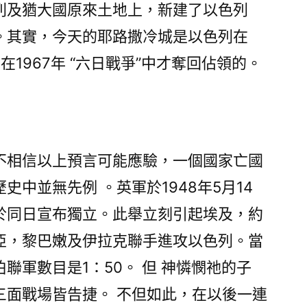
列及猶大國原來土地上，新建了以色列
。其實，今天的耶路撒冷城是以色列在
年在1967年 “六日戰爭”中才奪回佔領的。
不相信以上預言可能應驗，一個國家亡國
中並無先例 。英軍於1948年5月14
於同日宣布獨立。此舉立刻引起埃及，約
亞，黎巴嫩及伊拉克聯手進攻以色列。當
聯軍數目是1：50。 但 神憐憫祂的子
三面戰場皆告捷。 不但如此，在以後一連