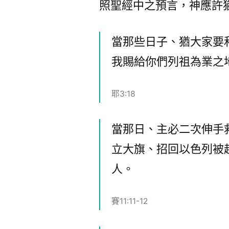
照聖經中之預言，神應許
當那些日子、猶大家要
我賜給你們列祖為業之
耶3:18
當那日、主必二次伸手
立大旗、招回以色列被
人。
賽11:11-12