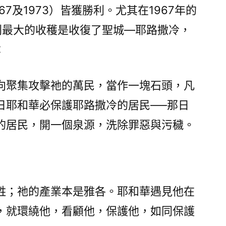
67及1973）皆獲勝利。尤其在1967年的
列最大的收穫是收復了聖城—耶路撒冷，
：
向聚集攻擊祂的萬民，當作一塊石頭，凡
日耶和華必保護耶路撒冷的居民—–那日
的居民，開一個泉源，洗除罪惡與污穢。
姓；祂的產業本是雅各。耶和華遇見他在
，就環繞他，看顧他，保護他，如同保護