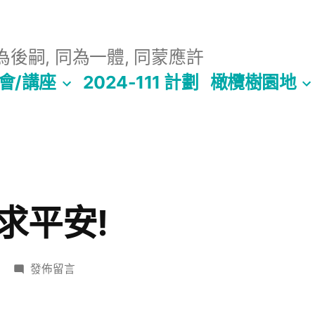
後嗣, 同為一體, 同蒙應許
會/講座
2024-111 計劃
橄欖樹園地
求平安!
在
發佈留言
〈為
耶