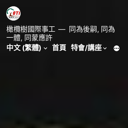
跳
至
主
橄欖樹國際事工
同為後嗣, 同為
一體, 同蒙應許
要
中文 (繁體)
首頁
特會/講座
內
容