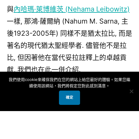
(10)
與
內哈瑪·萊博維茨 (Nehama Leibowitz)
那
一樣, 那鴻·薩爾納 (Nahum M. Sarna, 主
鴻
·
後1923-2005年) 同樣不是猶太拉比, 而是
薩
著名的現代猶太聖經學者. 儘管他不是拉
爾
比, 但因著他在當代妥拉註釋上的卓越貢
納
Nahum
獻, 我們也在此一併介紹.
M.
我們使用cookie來確保我們在您的網站上給您最好的體驗。如果您繼
Sarna〉
續使用該網站，我們將假定您對此感到滿意。
如同應用考古學和歷史研究的以法蓮·阿費
確定
多爾·史派瑟 (Ephraim Avigdor Speiser)
一般, 那鴻·薩爾納 (Nahum M. Sarna) 透
過研究妥拉的時代與文化背景, 來找出隱