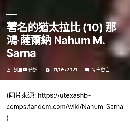
著名的猶太拉比 (10) 那
鴻·薩爾納 Nahum M.
Sarna
作
在
劉展華 傳道
01/05/2021
發佈留言
者:
〈著
名
的
(圖片來源: https://utexashb-
猶
comps.fandom.com/wiki/Nahum_Sarna
太
)
拉
比