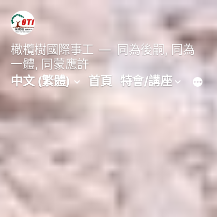
跳
至
主
橄欖樹國際事工
同為後嗣, 同為
一體, 同蒙應許
要
中文 (繁體)
首頁
特會/講座
內
容