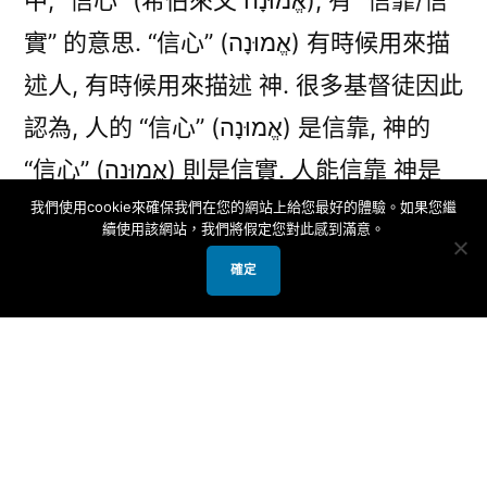
中, “信心” (希伯來文 אֱמוּנָה), 有 “信靠/信
實” 的意思. “信心” (אֱמוּנָה) 有時候用來描
述人, 有時候用來描述 神. 很多基督徒因此
認為, 人的 “信心” (אֱמוּנָה) 是信靠, 神的
“信心” (אֱמוּנָה) 則是信實. 人能信靠 神是
我們使用cookie來確保我們在您的網站上給您最好的體驗。如果您繼
因著 神的信實. 如此的說法固然沒錯, 但是
續使用該網站，我們將假定您對此感到滿意。
並不全面.
確定
聖經所說的 “信心” (אֱמוּנָה), 其實從來都不
是一個認知性的詞語. 換句話說, 猶太人從
來沒有像希臘人一樣看待信心是人內在心
思意念的活動. 那麼猶太人是如何看待信