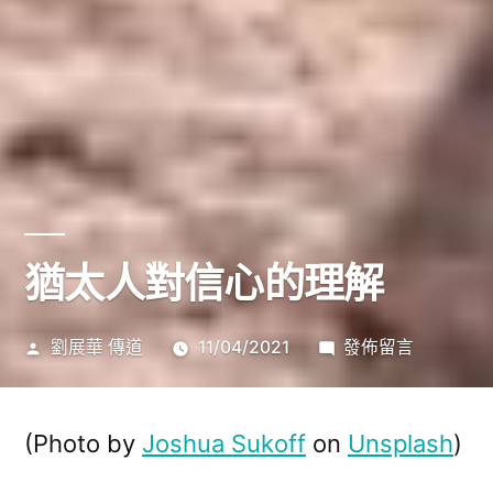
猶太人對信心的理解
作
在
劉展華 傳道
11/04/2021
發佈留言
者:
〈猶
太
人
(Photo by
Joshua Sukoff
on
Unsplash
)
對