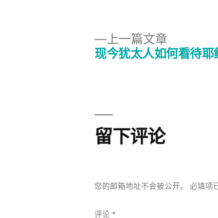
布
者：
上
上一篇文章
一
现今犹太人如何看待耶
文
篇
文
章
章：
导
留下评论
航
您的邮箱地址不会被公开。
必填项
评论
*