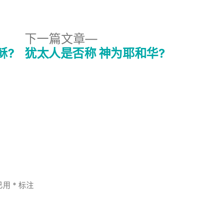
布
于
下
下一篇文章
一
稣?
犹太人是否称 神为耶和华?
篇
文
章：
已用
*
标注