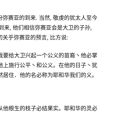
犹
太
人
弥赛亚的到来. 当然, 敬虔的犹太人至今
是
的到来, 他们相信弥赛亚会是大卫的子孙,
否
关乎弥赛亚的预言, 比方说:
期
盼
弥
我要给大卫兴起一个公义的苗裔丶他必掌
赛
地上施行公平丶和公义。在他的日子丶犹
亚
的
然居住．他的名必称为耶和华我们的义。
到
来?
从他根生的枝子必结果实。耶和华的灵必