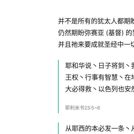
布
者：
并不是所有的犹太人都期盼
仍然期盼弥赛亚 (基督) 
并且祂来要成就圣经中一切
耶和华说丶日子将到丶
王权丶行事有智慧丶在
大必得救丶以色列也安
耶利米书23:5~6
从耶西的本必发一条丶