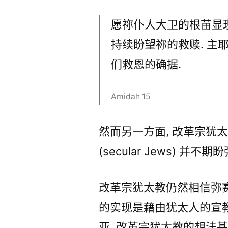
愿祢仆人大卫的根苗显现
持续盼望祢的救赎. 主耶
们救恩的确据.
Amidah 15
然而另一方面, 改革宗犹太教 
(secular Jews) 并不
改革宗犹太教仍然相信弥赛
的实现是藉由犹太人的宣教
亚. 改革宗犹太教的想法