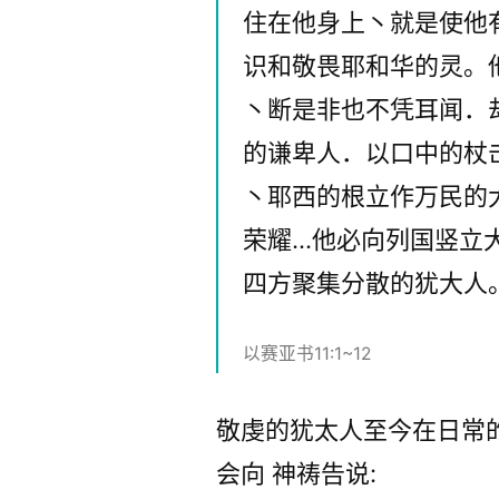
住在他身上丶就是使他
识和敬畏耶和华的灵。
丶断是非也不凭耳闻．
的谦卑人．以口中的杖
丶耶西的根立作万民的
荣耀…他必向列国竖立
四方聚集分散的犹大人
以赛亚书11:1~12
敬虔的犹太人至今在日常的阿米达祷告 (עמידה,
会向 神祷告说: