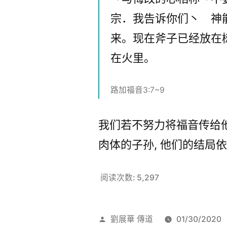
宗．我告诉你们丶 神
来。现在斧子已经放在
在火里。
路加福音3:7~9
我们若不努力将福音传给他们
肉体的子孙, 他们的结局依
阅读次数:
5,297
发
劉展華 傳道
01/30/2020