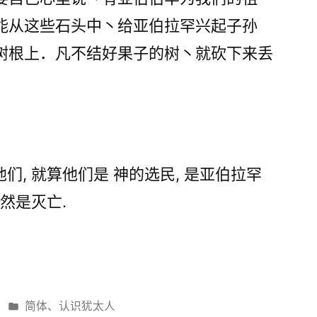
能从这些石头中丶给亚伯拉罕兴起子孙
树根上．凡不结好果子的树丶就砍下来丢
, 就算他们是 神的选民, 是亚伯拉罕
然是灭亡.
发
简体
、
认识犹太人