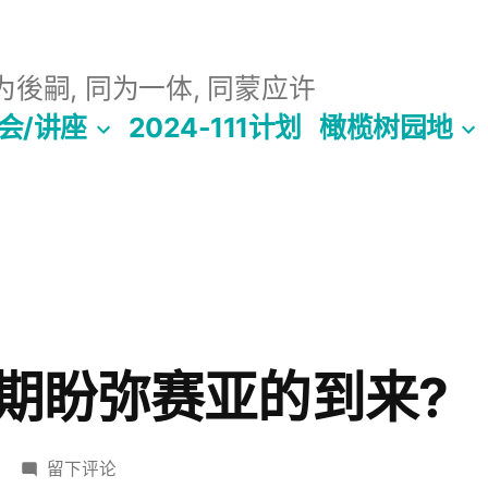
後嗣, 同为一体, 同蒙应许
会/讲座
2024-111计划
橄榄树园地
期盼弥赛亚的到来?
于
留下评论