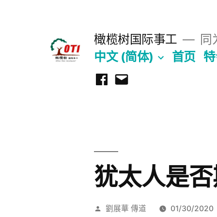
跳
至
橄榄树国际事工
同为
内
中文 (简体)
首页
特
容
Facebook
Email
犹太人是否
发
劉展華 傳道
01/30/2020