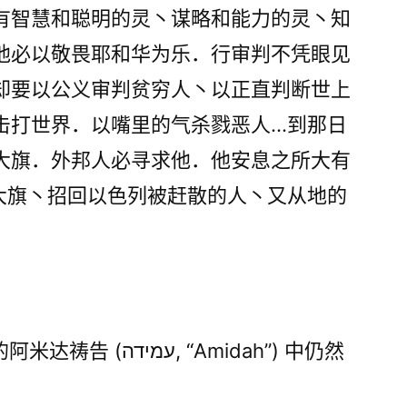
有智慧和聪明的灵丶谋略和能力的灵丶知
他必以敬畏耶和华为乐．行审判不凭眼见
却要以公义审判贫穷人丶以正直判断世上
击打世界．以嘴里的气杀戮恶人…到那日
大旗．外邦人必寻求他．他安息之所大有
大旗丶招回以色列被赶散的人丶又从地的
。
 “Amidah”) 中仍然